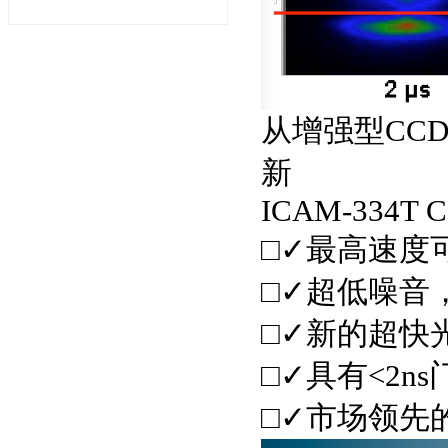
从增强型CC
新
ICAM-334T 
□✓最高速度可达4
□✓超低噪音
□✓新的超快
□✓具有<2n
□✓市场领先