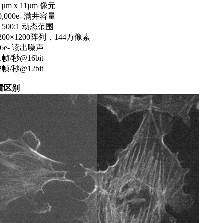
11µm x 11µm 像元
80,000e- 满井容量
61500:1 动态范围
1200×1200阵列，144万像素
1.6e- 读出噪声
41帧/秒@16bit
82帧/秒@12bit
看区别