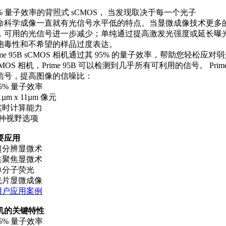
5% 量子效率的背照式 sCMOS， 当发现取决于每一个光子
命科学成像一直就有光信号水平低的特点。当显微成像技术更多
，可用的光信号进一步减少；单纯通过提高激发光强度或延长曝
胞毒性和不希望的样品过度表达。
rime 95B sCMOS 相机通过其 95% 的量子效率，帮助您轻
CMOS 相机，Prime 95B 可以检测到几乎所有可利用的信号。 Pr
信号，提高图像的信噪比：
95% 量子效率
11µm x 11µm 像元
 实时计算能力
 3种视野选项
要应用
 超分辨显微术
 共聚焦显微术
 单分子荧光
 光片显微成像
用户应用案例
机的关键特性
95% 量子效率