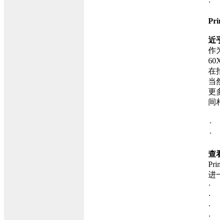
Pr
近
作
6
在
当然
更
间
·
· 
查
P
进