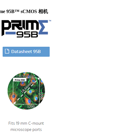
ime 95B™ sCMOS
相机