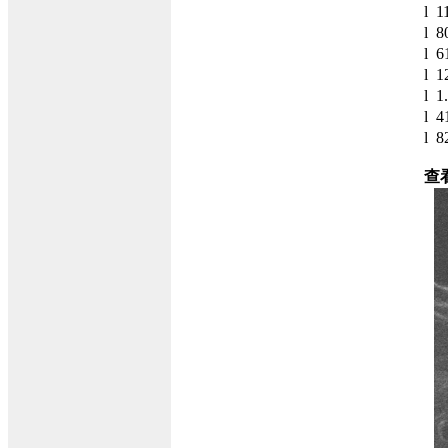
l 
l 
l 
l 
l 
l 
l 
查