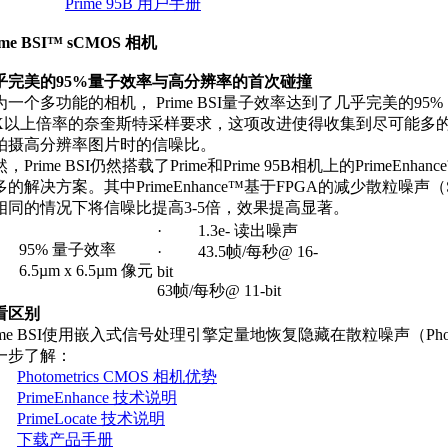
·
Prime 95B 用户手册
ime BSI™ sCMOS
相机
乎完美的
95%
量子效率与高分辨率的首次碰撞
为一个多功能的相机， Prime BSI量子效率达到了几乎完美的95
0X以上倍率的奈奎斯特采样要求，这项改进使得收集到尽可能多
拍摄高分辨率图片时的信噪比。
，Prime BSI仍然搭载了Prime和Prime 95B相机上的PrimeEnha
多的解决方案。其中PrimeEnhance™基于FPGA的减少散粒噪声（S
相同的情况下将信噪比提高3-5倍，效果提高显著。
· 1.3e- 读出噪声
 95% 量子效率
· 43.5帧/每秒@ 16-
6.5µm x 6.5µm 像元
bit
63帧/每秒@ 11-bit
看区别
rime BSI使用嵌入式信号处理引擎定量地恢复隐藏在散粒噪声（Pho
一步了解：
·
Photometrics CMOS 相机优势
·
PrimeEnhance 技术说明
·
PrimeLocate 技术说明
·
下载产品手册