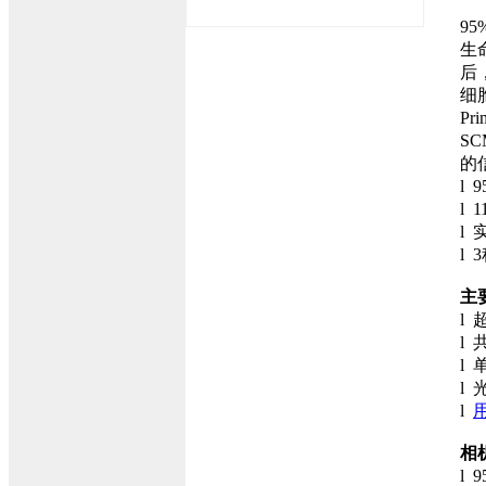
9
生
后
细
P
S
的
l 
l 
l
l
主
l
l
l
l
l
相
l 