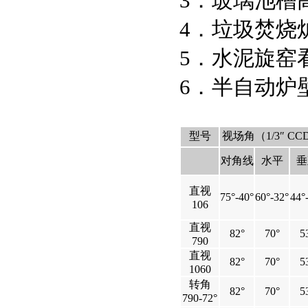
3．玻璃池槽
4．垃圾焚烧
5．水泥旋窑
6．半自动炉
型号
视场角（1/3″ CC
对角线
水平
垂
直视
75°-40°
60°-32°
44°
106
直视
82°
70°
5
790
直视
82°
70°
5
1060
转角
82°
70°
5
790-72°