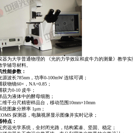
仪器为大学普通物理的 《光的力学效应和皮牛力的测量》教学
教学辅导材料。
机性能参数：
 光源波长785nm，功率0-100mW 连续可调；
 捕获物镜60×，NA=0.85；
 捕获力0-10 皮牛；
. 样品为液体中的酵母细胞；
. 二维千分尺精密样品台，移动范围10mm×10mm
 系统图象分辨率 1μm；
. COMS 探测器，电脑视屏显示图像并实时记录；
器特点：
. 无穷远光学系统，全封闭光路，结构紧凑、坚固、稳定；