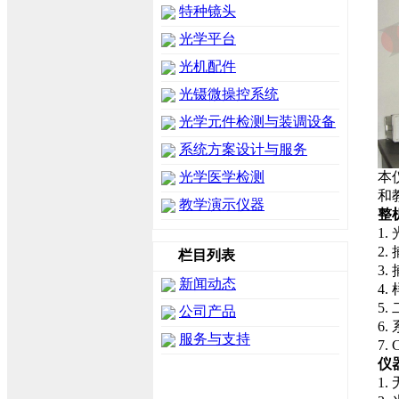
特种镜头
光学平台
光机配件
光镊微操控系统
光学元件检测与装调设备
系统方案设计与服务
本
光学医学检测
和
教学演示仪器
整
1.
2.
栏目列表
3.
新闻动态
4
5
公司产品
6.
服务与支持
7
仪
1