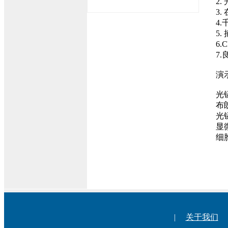
2
3
4
5
6
7
演
光
布
光
显
细
|
关于我们