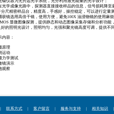
. 光镊仪器为无穷远光学系统，充分利用激光能量的光学设计；
. 在光学成像光路中，探测器直接接收样品的信息，信号损耗降至
.千分尺精密样品台，精度高，手感好，操控稳定，可以进行定量
. 捕获镜选用高倍干镜，使用方便，避免100X 油浸物镜的使用
.CMOS 显微图像探测，提供静态和动态图像采集存储和分析功能
.良好的照明光设计，照明均匀，光强和聚光镜高度可调，提供不
示内容：
镊原理
朗运动
镊力学测试
微镜演示
胞观察
|
联系方式
|
客户留言
|
服务与支持
|
相关知识
|