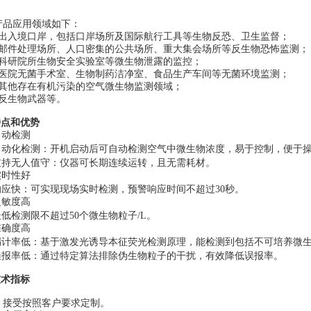
产品应用领域如下：
出入境口岸，包括口岸场所及国际航行工具等生物反恐、卫生监督；
邮件处理场所、人口密集的公共场所、重大集会场所等反生物恐怖监测；
科研院所生物安全实验室等微生物泄露的监控；
医院无菌手术室、生物制药洁净室、食品生产车间等无菌环境监测；
其他存在有机污染的空气微生物监测领域；
反生物武器等。
特点和优势
自动检测
自动化检测：开机启动后可自动检测空气中微生物浓度，易于控制，便于
支持无人值守：仪器可长期连续运转，且无需耗材。
实时性好
响应快：可实现现场实时检测，预警响应时间不超过30秒。
灵敏度高
最低检测限不超过50个微生物粒子/L。
准确度高
漏计率低：基于激发光诱导本征荧光检测原理，能检测到包括不可培养微
误报率低：通过特定算法排除伪生物粒子的干扰，有效降低误报率。
技术指标
：接受按照客户要求定制。