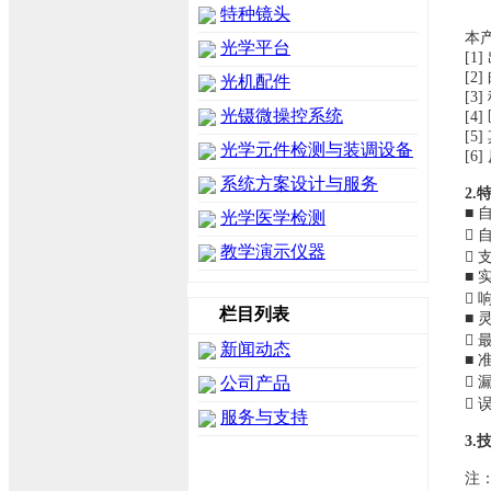
特种镜头
本
光学平台
[1]
[2]
光机配件
[3]
光镊微操控系统
[4]
[5]
光学元件检测与装调设备
[6]
系统方案设计与服务
2.
■ 
光学医学检测

教学演示仪器

■ 

栏目列表
■ 

新闻动态
■ 

公司产品

服务与支持
3.
注