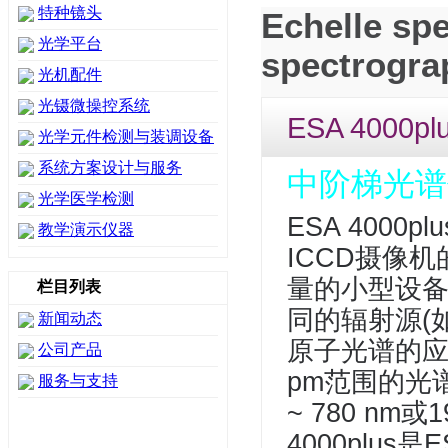
特种镜头
Echelle spe
光学平台
spectrogra
光机配件
光镊微操控系统
ESA 4000pl
光学元件检测与装调设备
系统方案设计与服务
中阶梯光谱
光学医学检测
ESA 4000
教学演示仪器
ICCD摄像机
量的小型设
栏目列表
同的辐射源(
新闻动态
原子光谱的
公司产品
pm范围的光
服务与支持
~ 780 nm
4000plus