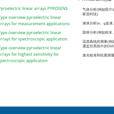
Pyroelectric linear arrays PYROSENS
气体分析(例如医疗
家居科技)
Type overview pyroelectric linear
arrays for measurement applications
液体分析(e。g血
Type overview pyroelectric linear
固体分析(例如粉末
arrays for spectroscopic application
温度曲线的测量(例
通监控系统中的DI
Type overview pyroelectric linear
arrays for highest sensitivity for
激光校准和轮廓测
spectroscopic application