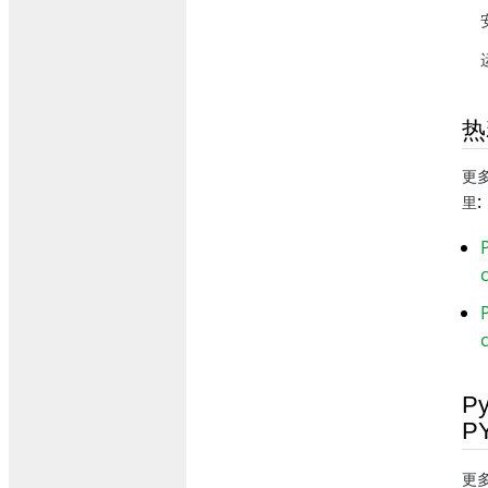
热
更
:
里
Py
P
更