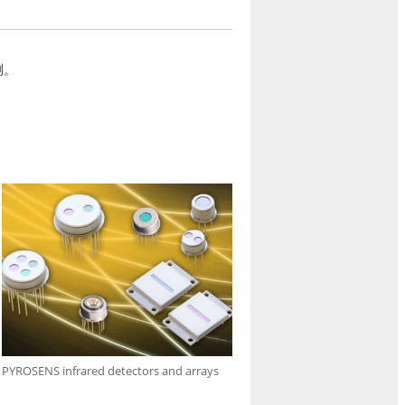
测。
PYROSENS infrared detectors and arrays