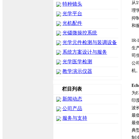
1
从
特种镜头
理
光学平台
抑
光机配件
和
光镊微操控系统
I
光学元件检测与装调设备
生
系统方案设计与服务
司生
光学医学检测
公
机
教学演示仪器
Ec
栏目列表
为E
新闻动态
印度
波长
公司产品
最低
服务与支持
最低
典型
制冷