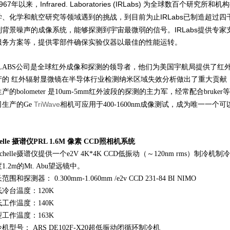
967
Infrared
.
Laboratories (IRLabs)
年以来，
为全球数百个研究所和机构
IRLabs
学、化学和航空研究等领域遇到的挑战，到目前为止
已制造超过四
IRLabs
制背景噪声的成像系统，能够探测到宇宙最微弱的信号。
提供专家
服务方案等，提供零部件确保实验仪器以最佳的性能运转。
R-LABS公司是全球红外成像和探测的领导者，他们为美国宇航局提供了红外
产的 红外辐射显微镜在半导体行业检测纳米区域失效分析做出了重大贡献，int
产的bolometer 是10um-5mm红外波段的探测的主力军，经常配合bruk
TriWave
司生产的Ge
相机可应用于400-1600nm成像测试，成为唯一一个可以
。
helle 摄谱仪PRL 1.6M 像素 CCD照相机系统
chelle摄谱仪提供一个e2V 4K*4K CCD低振动（～120nm rms）制冷
1.2m的Mt. Abu望远镜中。
范围和探测器： 0.300mm-1.060mm /e2v CCD 231-84 BI NIMO
冷台温度：120K
工作温度：140K
工作温度：163K
机型号： ARS DE102F-X20超低振动闭循环制冷机