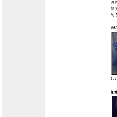
波长
温度
制冷机
S
16
加