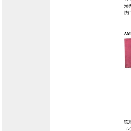
光学
快
AM
该系
（-