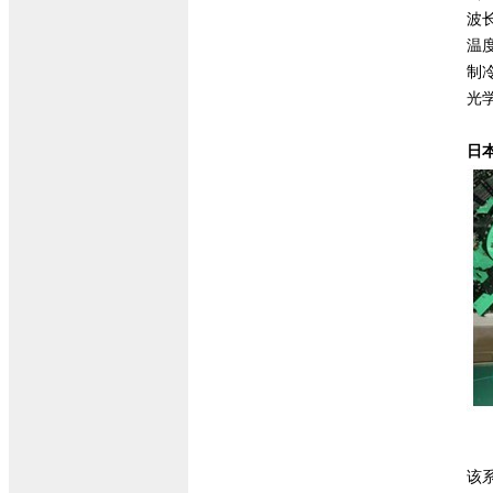
波长
温度要
制冷机
光学技
日
该系